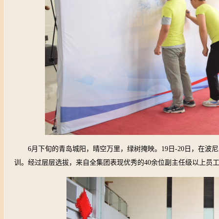
6
月下旬的青岛城阳，晴空万里，绿树掩映。
19
日
-20
日，在波尼
训。经过层层选拔，来自全集团表现优秀的
40
余位副主任级以上员