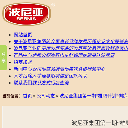
网站首页
关于波尼亚
集团简介
董事长致辞
发展历程
企业文化
荣誉资
波尼亚产业链
平度波尼亚
临沂波尼亚
波尼亚畜牧
鲜直客电
产品中心
烤肠
火腿
冷鲜肉
生鲜调理
快厨
寻味波尼亚
招商加盟
新闻中心
公司动态
品牌活动
美味食谱
视频中心
人才战略
人才理念
招聘信息
团队风采
联系我们
联系方式
门店查询
：
首页
»
公司动态
»
波尼亚集团第一期“雄鹰计划”训
当前位置
波尼亚集团第一期“雄