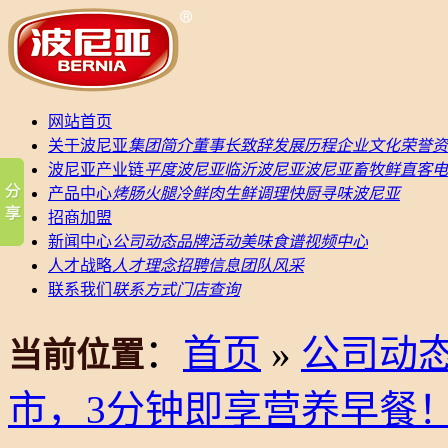
网站首页
关于波尼亚
集团简介
董事长致辞
发展历程
企业文化
荣誉资
波尼亚产业链
平度波尼亚
临沂波尼亚
波尼亚畜牧
鲜直客电
产品中心
烤肠
火腿
冷鲜肉
生鲜调理
快厨
寻味波尼亚
招商加盟
新闻中心
公司动态
品牌活动
美味食谱
视频中心
人才战略
人才理念
招聘信息
团队风采
联系我们
联系方式
门店查询
：
首页
»
公司动
当前位置
市，3分钟即享营养早餐