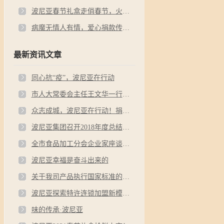
波尼亚春节礼盒走俏春节，火爆销售中！
病魔无情人有情，爱心捐款传递真情
最新资讯文章
同心抗“疫”，波尼亚在行动
市人大常委会主任王文华一行视察波尼亚食品工业园
众志成城，波尼亚在行动！捐款200000元支援疫情防控
波尼亚集团召开2018年度总结表彰暨2019年工作动员大会
全市食品加工分会企业家座谈会在波尼亚召开
波尼亚幸福是奋斗出来的
关于我司产品执行国家标准的公开说明
波尼亚探索特许连锁加盟新模式，开启产业升级新篇章
味的传承·波尼亚