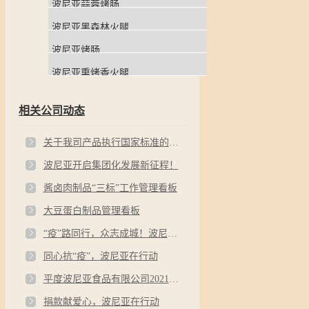
波尼亚蒜蓉烤肠
波尼亚黑森林火腿
波尼亚烤肠
波尼亚熏烤香火腿
相关公司动态
关于我司产品执行国家标准的公开说明
波尼亚开启集团化发展新征程！
酱卤肉制品“三标”工作管理看板
大豆蛋白制品管理看板
“疫”路同行，众志成城！波尼亚再行动，继续助力疫情防控！
同心抗“疫”，波尼亚在行动
平度波尼亚食品有限公司2021年度社会责任报告
捐款献爱心，波尼亚在行动