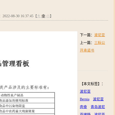
22-08-30 16:37:45【
大
中
小
】
下一篇：
波尼亚
开启集团化发展
上一篇：
三标公
新征程！
开承诺书
【本文标签】：
波尼亚
Bernia
波尼亚
肉食
青岛波尼
亚烤肠
波尼亚