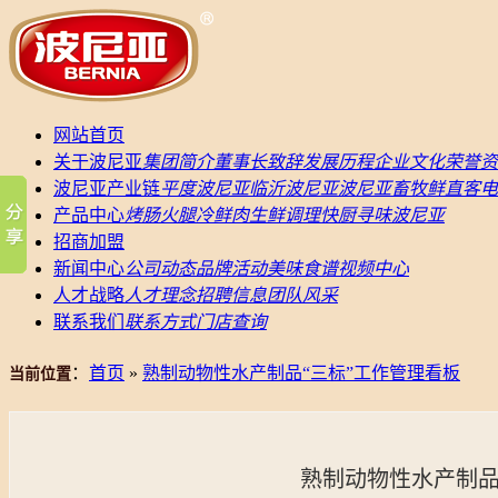
网站首页
关于波尼亚
集团简介
董事长致辞
发展历程
企业文化
荣誉资
波尼亚产业链
平度波尼亚
临沂波尼亚
波尼亚畜牧
鲜直客电
产品中心
烤肠
火腿
冷鲜肉
生鲜调理
快厨
寻味波尼亚
招商加盟
新闻中心
公司动态
品牌活动
美味食谱
视频中心
人才战略
人才理念
招聘信息
团队风采
联系我们
联系方式
门店查询
：
首页
»
熟制动物性水产制品“三标”工作管理看板
当前位置
熟制动物性水产制品